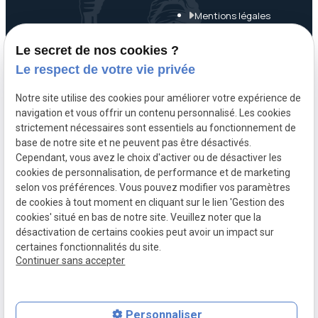
Mentions légales
Politique de
Le secret de nos cookies ?
confidentialité
Le respect de votre vie privée
Gestion des cookies
Notre site utilise des cookies pour améliorer votre expérience de
navigation et vous offrir un contenu personnalisé. Les cookies
A propos
strictement nécessaires sont essentiels au fonctionnement de
base de notre site et ne peuvent pas être désactivés.
Cependant, vous avez le choix d'activer ou de désactiver les
Maître Mathieu NOËL, avocat pénaliste à Paris 7, assure une
cookies de personnalisation, de performance et de marketing
défense réactive, rigoureuse et humaine en droit pénal
selon vos préférences. Vous pouvez modifier vos paramètres
de cookies à tout moment en cliquant sur le lien 'Gestion des
général, économique et d’urgence, à Paris, Bobigny et Evry.
cookies' situé en bas de notre site. Veuillez noter que la
désactivation de certains cookies peut avoir un impact sur
certaines fonctionnalités du site.
Continuer sans accepter
Personnaliser