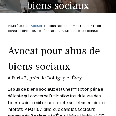
biens sociaux
Vous êtes ici :
Accueil
>
Domaines de compétence
>
Droit
pénal économique et financier
> Abus de biens sociaux
Avocat pour abus de
biens sociaux
à Paris 7, près de Bobigny et Évry
L’
abus de biens sociaux
est une infraction pénale
délicate qui concerne l’utilisation frauduleuse des
biens ou du crédit d’une société au détriment de ses
intérêts. À
Paris 7
, ainsi que dans les secteurs
proches de
Bobigny
et d'
Évry
, Maître Mathieu NOEL