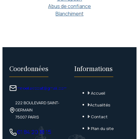
Abus de confiance
Blanchiment
Coordonnées
Informations
mnoel.avocat@gmail.com
Accueil
222 BOULEVARD SAINT-
Actualités
GERMAIN
Contact
75007 PARIS
Plan du site
01 84 20 18 15