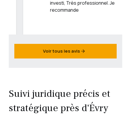
investi, Très professionnel. Je
recommande
Voir tous les avis
arrow_forward
Suivi juridique précis et
stratégique près d'Évry