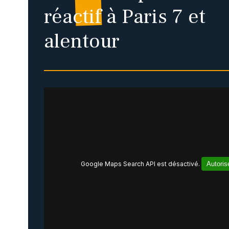
réactif
à Paris 7 et
alentour
Google Maps Search API est désactivé.
Autoris