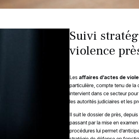
Suivi stratég
violence prè
Les
affaires d’actes de vio
particulière, compte tenu de la
intervient dans ce secteur pour
les autorités judiciaires et les p
Il suit le dossier de près, depu
passant par la mise en examen 
procédures lui permet d’anticipe
stratégie de défense en fonctio