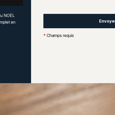
ieu NOËL
mplet en
*
Champs requis