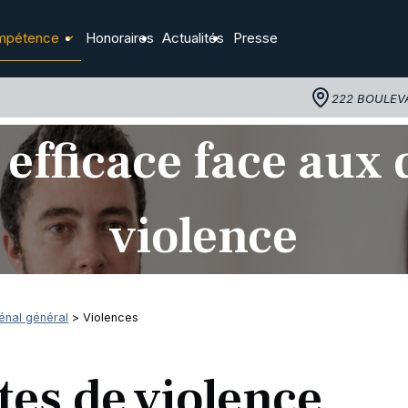
mpétence
Honoraires
Actualités
Presse
222 BOULEV
 efficace face aux 
violence
pénal général
> Violences
tes de violence