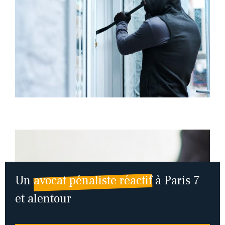
Un
avocat pénaliste réactif
à Paris 7
et alentour