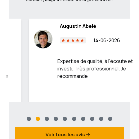
Augustin Abelé
14-06-2026
Expertise de qualité, à l’écoute et
investi, Très professionnel. Je
recommande
Voir tous les avis
arrow_forward