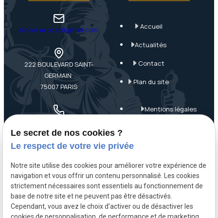
Accueil
mnoel.avocat@gmail.com
Actualités
Contact
222 BOULEVARD SAINT-
GERMAIN
Plan du site
75007 PARIS
Mentions légales
01 84 20 18 15
Politique de
Le secret de nos cookies ?
confidentialité
Le respect de votre vie privée
Gestion des cookies
Notre site utilise des cookies pour améliorer votre expérience de
navigation et vous offrir un contenu personnalisé. Les cookies
A propos
strictement nécessaires sont essentiels au fonctionnement de
base de notre site et ne peuvent pas être désactivés.
Cependant, vous avez le choix d'activer ou de désactiver les
Maître Mathieu NOËL, avocat pénaliste à Paris 7, assure une
cookies de personnalisation, de performance et de marketing