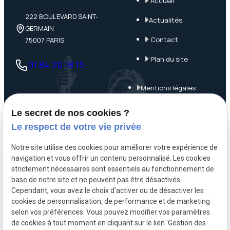
Accueil
222 BOULEVARD SAINT-
Actualités
GERMAIN
Contact
75007 PARIS
Plan du site
01 84 20 18 15
Mentions légales
Politique de
Le secret de nos cookies ?
confidentialité
Le respect de votre vie privée
Gestion des cookies
Notre site utilise des cookies pour améliorer votre expérience de
navigation et vous offrir un contenu personnalisé. Les cookies
A propos
strictement nécessaires sont essentiels au fonctionnement de
base de notre site et ne peuvent pas être désactivés.
Cependant, vous avez le choix d'activer ou de désactiver les
Maître Mathieu NOËL, avocat pénaliste à Paris 7, assure une
cookies de personnalisation, de performance et de marketing
défense réactive, rigoureuse et humaine en droit pénal
selon vos préférences. Vous pouvez modifier vos paramètres
de cookies à tout moment en cliquant sur le lien 'Gestion des
général, économique et d’urgence, à Paris, Bobigny et Evry.