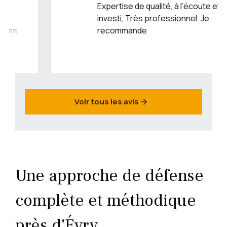
Expertise de qualité, à l’écoute et
investi, Très professionnel. Je
recommande
Voir tous les avis
arrow_forward
Une approche de défense
complète et méthodique
près d'Évry