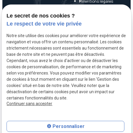
Mentions légales
Politique de
Le secret de nos cookies ?
confidentialité
Le respect de votre vie privée
Gestion des cookies
Notre site utilise des cookies pour améliorer votre expérience de
navigation et vous offrir un contenu personnalisé. Les cookies
A propos
strictement nécessaires sont essentiels au fonctionnement de
base de notre site et ne peuvent pas être désactivés.
Cependant, vous avez le choix d'activer ou de désactiver les
Maître Mathieu NOËL, avocat pénaliste à Paris 7, assure une
cookies de personnalisation, de performance et de marketing
défense réactive, rigoureuse et humaine en droit pénal
selon vos préférences. Vous pouvez modifier vos paramètres
de cookies à tout moment en cliquant sur le lien 'Gestion des
général, économique et d’urgence, à Paris, Bobigny et Evry.
cookies' situé en bas de notre site. Veuillez noter que la
désactivation de certains cookies peut avoir un impact sur
certaines fonctionnalités du site.
Continuer sans accepter
Personnaliser