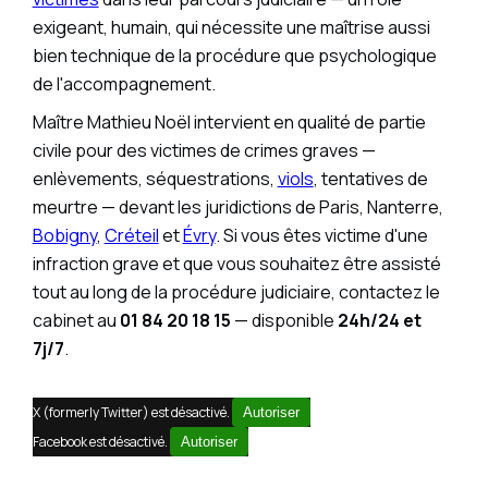
exigeant, humain, qui nécessite une maîtrise aussi
bien technique de la procédure que psychologique
de l'accompagnement.
Maître Mathieu Noël intervient en qualité de partie
civile pour des victimes de crimes graves —
enlèvements, séquestrations,
viols
, tentatives de
meurtre — devant les juridictions de Paris, Nanterre,
Bobigny
,
Créteil
et
Évry
. Si vous êtes victime d'une
infraction grave et que vous souhaitez être assisté
tout au long de la procédure judiciaire, contactez le
cabinet au
01 84 20 18 15
— disponible
24h/24 et
7j/7
.
X (formerly Twitter) est désactivé.
Autoriser
Facebook est désactivé.
Autoriser