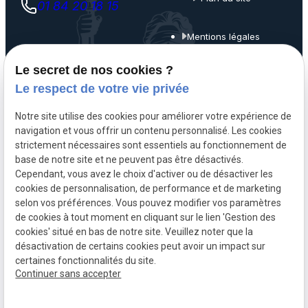
01 84 20 18 15
Mentions légales
Politique de
Le secret de nos cookies ?
confidentialité
Le respect de votre vie privée
Gestion des cookies
Notre site utilise des cookies pour améliorer votre expérience de
navigation et vous offrir un contenu personnalisé. Les cookies
A propos
strictement nécessaires sont essentiels au fonctionnement de
base de notre site et ne peuvent pas être désactivés.
Cependant, vous avez le choix d'activer ou de désactiver les
Maître Mathieu NOËL, avocat pénaliste à Paris 7, assure une
cookies de personnalisation, de performance et de marketing
défense réactive, rigoureuse et humaine en droit pénal
selon vos préférences. Vous pouvez modifier vos paramètres
de cookies à tout moment en cliquant sur le lien 'Gestion des
général, économique et d’urgence, à Paris, Bobigny et Evry.
cookies' situé en bas de notre site. Veuillez noter que la
désactivation de certains cookies peut avoir un impact sur
certaines fonctionnalités du site.
Continuer sans accepter