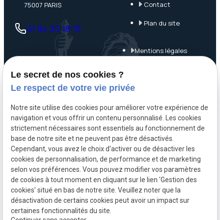
Contact
75007 PARIS
Plan du site
01 84 20 18 15
Mentions légales
Politique de
Le secret de nos cookies ?
confidentialité
Le respect de votre vie privée
Gestion des cookies
Notre site utilise des cookies pour améliorer votre expérience de
navigation et vous offrir un contenu personnalisé. Les cookies
A propos
strictement nécessaires sont essentiels au fonctionnement de
base de notre site et ne peuvent pas être désactivés.
Cependant, vous avez le choix d'activer ou de désactiver les
Maître Mathieu NOËL, avocat pénaliste à Paris 7, assure une
cookies de personnalisation, de performance et de marketing
défense réactive, rigoureuse et humaine en droit pénal
selon vos préférences. Vous pouvez modifier vos paramètres
de cookies à tout moment en cliquant sur le lien 'Gestion des
général, économique et d’urgence, à Paris, Bobigny et Evry.
cookies' situé en bas de notre site. Veuillez noter que la
désactivation de certains cookies peut avoir un impact sur
certaines fonctionnalités du site.